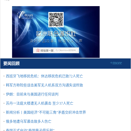
+more
要闻回顾
·
西班牙飞地移民危机：休达移民危机已致72人死亡
·
韩军方称险些误击美军无人机系双方沟通失误所致
·
伊朗：目前未与美国进行任何谈判
·
苏丹一法庭大楼遭无人机袭击 至少37人死亡
·
新闻分析丨美国经济“不可能三角”矛盾交织冲击世界
·
俄多地遭乌军袭击致多人伤亡
·
泰国正式启动“泰国量子俱乐部”