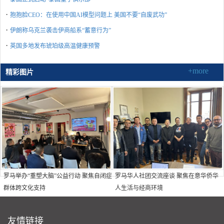
·
抱抱脸CEO：在使用中国AI模型问题上 美国不要“自废武功”
·
伊朗称乌克兰袭击伊商船系“蓄意行为”
·
英国多地发布琥珀级高温健康预警
+more
精彩图片
罗马举办“重塑大脑”公益行动 聚焦自闭症
罗马华人社团交流座谈 聚焦在意华侨华
群体跨文化支持
人生活与经商环境
友情链接