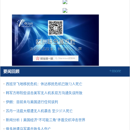
+more
要闻回顾
·
西班牙飞地移民危机：休达移民危机已致72人死亡
·
韩军方称险些误击美军无人机系双方沟通失误所致
·
伊朗：目前未与美国进行任何谈判
·
苏丹一法庭大楼遭无人机袭击 至少37人死亡
·
新闻分析丨美国经济“不可能三角”矛盾交织冲击世界
·
俄多地遭乌军袭击致多人伤亡