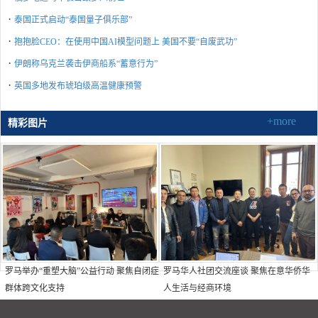
·
泰国正式启动“泰国量子俱乐部”
·
抱抱脸CEO：在使用中国AI模型问题上 美国不要“自废武功”
·
伊朗称乌克兰袭击伊商船系“蓄意行为”
·
英国多地发布琥珀级高温健康预警
+more
精彩图片
罗马举办“重塑大脑”公益行动 聚焦自闭症
罗马华人社团交流座谈 聚焦在意华侨华
群体跨文化支持
人生活与经商环境