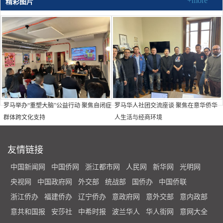
+more
精彩图片
罗马举办“重塑大脑”公益行动 聚焦自闭症
罗马华人社团交流座谈 聚焦在意华侨华
群体跨文化支持
人生活与经商环境
友情链接
中国新闻网
中国侨网
浙江都市网
人民网
新华网
光明网
央视网
中国政府网
外交部
统战部
国侨办
中国侨联
浙江侨办
福建侨办
辽宁侨办
意政府网
意外交部
意内政部
意共和国报
安莎社
中希时报
波兰华人
华人街网
意网大全