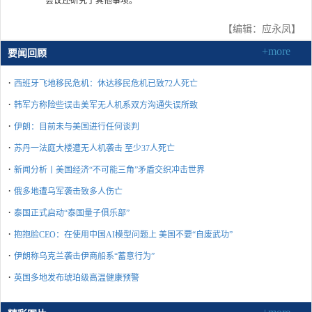
会议还研究了其他事项。
【编辑：应永凤】
+more
要闻回顾
·
西班牙飞地移民危机：休达移民危机已致72人死亡
·
韩军方称险些误击美军无人机系双方沟通失误所致
·
伊朗：目前未与美国进行任何谈判
·
苏丹一法庭大楼遭无人机袭击 至少37人死亡
·
新闻分析丨美国经济“不可能三角”矛盾交织冲击世界
·
俄多地遭乌军袭击致多人伤亡
·
泰国正式启动“泰国量子俱乐部”
·
抱抱脸CEO：在使用中国AI模型问题上 美国不要“自废武功”
·
伊朗称乌克兰袭击伊商船系“蓄意行为”
·
英国多地发布琥珀级高温健康预警