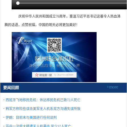
庆祝中华人民共和国成立76周年，重温习近平总书记这番令人热血沸
腾的话语，点赞祝福，中国的明天必将更加美好！
+more
要闻回顾
·
西班牙飞地移民危机：休达移民危机已致72人死亡
·
韩军方称险些误击美军无人机系双方沟通失误所致
·
伊朗：目前未与美国进行任何谈判
·
苏丹一法庭大楼遭无人机袭击 至少37人死亡