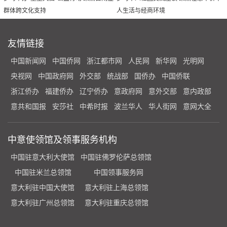
群体跨文化支持
人生活与经商环境
友情链接
中国新闻网
中国侨网
浙江都市网
人民网
新华网
光明网
央视网
中国政府网
外交部
统战部
国侨办
中国侨联
浙江侨办
福建侨办
辽宁侨办
意政府网
意外交部
意内政部
意共和国报
安莎社
中希时报
波兰华人
华人街网
意网大全
中意使领馆及领事服务机构
中国驻意大利大使馆
中国驻佛罗伦萨总领馆
中国驻米兰总领馆
中国领事服务网
意大利驻中国大使馆
意大利驻上海总领馆
意大利驻广州总领馆
意大利驻重庆总领馆