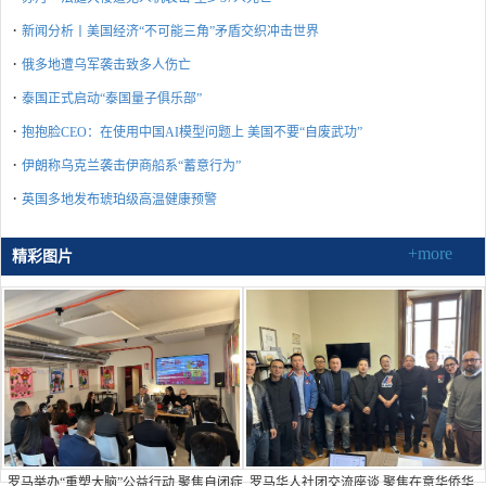
·
新闻分析丨美国经济“不可能三角”矛盾交织冲击世界
·
俄多地遭乌军袭击致多人伤亡
·
泰国正式启动“泰国量子俱乐部”
·
抱抱脸CEO：在使用中国AI模型问题上 美国不要“自废武功”
·
伊朗称乌克兰袭击伊商船系“蓄意行为”
·
英国多地发布琥珀级高温健康预警
+more
精彩图片
罗马举办“重塑大脑”公益行动 聚焦自闭症
罗马华人社团交流座谈 聚焦在意华侨华