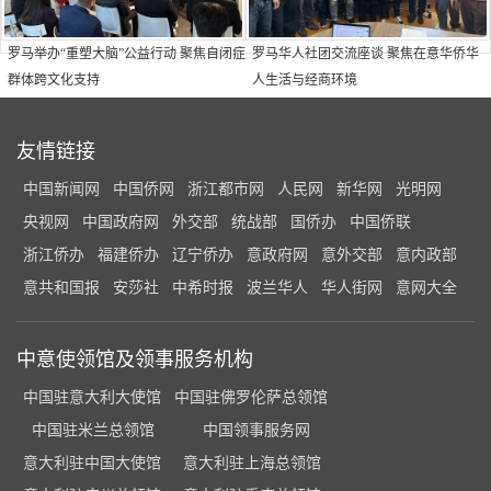
罗马举办“重塑大脑”公益行动 聚焦自闭症
罗马华人社团交流座谈 聚焦在意华侨华
群体跨文化支持
人生活与经商环境
友情链接
中国新闻网
中国侨网
浙江都市网
人民网
新华网
光明网
央视网
中国政府网
外交部
统战部
国侨办
中国侨联
浙江侨办
福建侨办
辽宁侨办
意政府网
意外交部
意内政部
意共和国报
安莎社
中希时报
波兰华人
华人街网
意网大全
中意使领馆及领事服务机构
中国驻意大利大使馆
中国驻佛罗伦萨总领馆
中国驻米兰总领馆
中国领事服务网
意大利驻中国大使馆
意大利驻上海总领馆