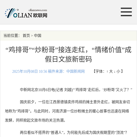
当前位置：
首页
> 中国
“鸡排哥”“炒粉哥”接连走红，“情绪价值”成
假日文旅新密码
2025年10月08日 10:56 稿件来源：中国新闻网
【字体：
↑ 大
↓ 小
】
中新网北京10月6日电(记者 刘越)“‘鸡排哥’走红后，‘炒粉哥’又火了？”
国庆前夕，一位在江西景德镇卖炸鸡排的摊主意外走红，被网友亲切
地称为“鸡排哥”。与此同时，河南济源一位炒粉摊主的暖心故事也迅速在网络
发酵，同样掀起文旅市场的关注热潮。
两位看似不搭界的“普通人”，为何能先后成为国庆假期里的“顶流”？