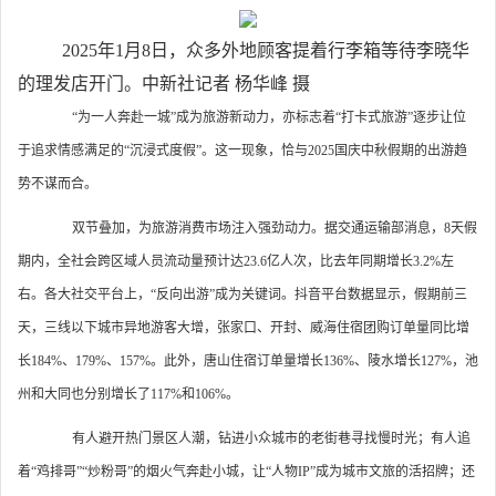
2025年1月8日，众多外地顾客提着行李箱等待李晓华
的理发店开门。中新社记者 杨华峰 摄
“为一人奔赴一城”成为旅游新动力，亦标志着“打卡式旅游”逐步让位
于追求情感满足的“沉浸式度假”。这一现象，恰与2025国庆中秋假期的出游趋
势不谋而合。
双节叠加，为旅游消费市场注入强劲动力。据交通运输部消息，8天假
期内，全社会跨区域人员流动量预计达23.6亿人次，比去年同期增长3.2%左
右。各大社交平台上，“反向出游”成为关键词。抖音平台数据显示，假期前三
天，三线以下城市异地游客大增，张家口、开封、威海住宿团购订单量同比增
长184%、179%、157%。此外，唐山住宿订单量增长136%、陵水增长127%，池
州和大同也分别增长了117%和106%。
有人避开热门景区人潮，钻进小众城市的老街巷寻找慢时光；有人追
着“鸡排哥”“炒粉哥”的烟火气奔赴小城，让“人物IP”成为城市文旅的活招牌；还