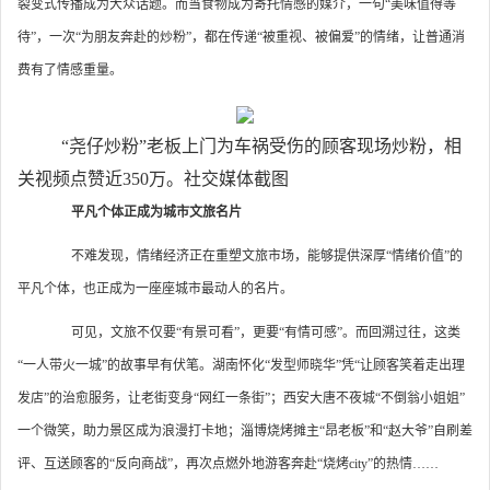
裂变式传播成为大众话题。而当食物成为寄托情感的媒介，一句“美味值得等
待”，一次“为朋友奔赴的炒粉”，都在传递“被重视、被偏爱”的情绪，让普通消
费有了情感重量。
“尧仔炒粉”老板上门为车祸受伤的顾客现场炒粉，相
关视频点赞近350万。社交媒体截图
平凡个体正成为城市文旅名片
不难发现，情绪经济正在重塑文旅市场，能够提供深厚“情绪价值”的
平凡个体，也正成为一座座城市最动人的名片。
可见，文旅不仅要“有景可看”，更要“有情可感”。而回溯过往，这类
“一人带火一城”的故事早有伏笔。湖南怀化“发型师晓华”凭“让顾客笑着走出理
发店”的治愈服务，让老街变身“网红一条街”；西安大唐不夜城“不倒翁小姐姐”
一个微笑，助力景区成为浪漫打卡地；淄博烧烤摊主“昂老板”和“赵大爷”自刷差
评、互送顾客的“反向商战”，再次点燃外地游客奔赴“烧烤city”的热情……