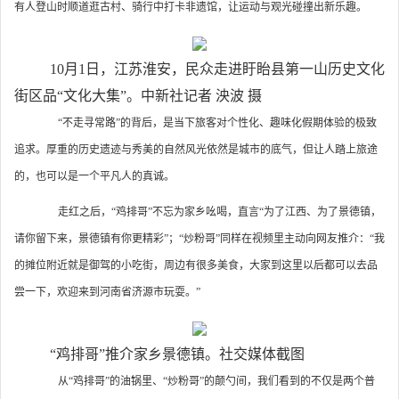
有人登山时顺道逛古村、骑行中打卡非遗馆，让运动与观光碰撞出新乐趣。
10月1日，江苏淮安，民众走进盱眙县第一山历史文化
街区品“文化大集”。中新社记者 泱波 摄
“不走寻常路”的背后，是当下旅客对个性化、趣味化假期体验的极致
追求。厚重的历史遗迹与秀美的自然风光依然是城市的底气，但让人踏上旅途
的，也可以是一个平凡人的真诚。
走红之后，“鸡排哥”不忘为家乡吆喝，直言“为了江西、为了景德镇，
请你留下来，景德镇有你更精彩”；“炒粉哥”同样在视频里主动向网友推介：“我
的摊位附近就是御驾的小吃街，周边有很多美食，大家到这里以后都可以去品
尝一下，欢迎来到河南省济源市玩耍。”
“鸡排哥”推介家乡景德镇。社交媒体截图
从“鸡排哥”的油锅里、“炒粉哥”的颠勺间，我们看到的不仅是两个普