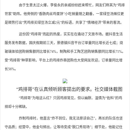
由于生意太过火爆，李俊永的亲戚纷纷赶来帮忙，网友们称其为“鸡排
世家”助阵。他旁侧的“香肠肉丝鸡蛋饼”小吃销量随之翻番，一家绿豆汤摊位更
是顺势打出“凭鸡排买绿豆汤立减2元”的标语，共享了“情绪经济”带来的客流。
这份因“鸡排哥”而起的热度，实实在在撬动了文旅市场。据抖音生活
服务发布数据，国庆假期前三天，景德镇抖音平台订单量同比增长近七成；烧
玻璃体验团购销售额同比增长74%，制陶和手工陶艺团购销售额同比增长71%。
受“鸡排哥”种草影响，平台上的鸡排炸串团购也大受网友欢迎，订单量同比增
长56%。
“鸡排哥”在认真倾听顾客提出的要求。社交媒体截图
“鸡排哥”为啥这么红？只因鸡排常见，但以幽默、温情为“佐料”的鸡
排却十分稀缺。
炸制鸡排时，他直言“炸不到位，我无法原谅自己”，再长的队伍也坚
守品质；经营中，他金句频出，让等待变成“脱口秀现场”；细节处，他能记住