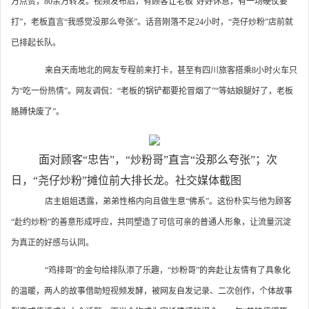
万点赞，80余万转发。视频发布后，有顾客让老板“好好休息，有一场硬仗要
打”，老板直言“我感觉没那么夸张”。话音刚落不足24小时，“尧仔炒粉”店前就
已排起长队。
来自天南地北的网友专程前来打卡，甚至有四川旅客搭乘8小时火车只
为“吃一份热情”。网友调侃：“老板的锅铲都要抡冒烟了”“等姑娘腿好了，老板
胳膊快废了”。
面对顾客“忠告”，“炒粉哥”直言“没那么夸张”；次
日，“尧仔炒粉”摊位前大排长龙。社交媒体截图
店主姐姐透露，弟弟性格内向且做生意“佛系”。这份朴实与他为顾客
“赴约炒粉”的善意形成呼应，共同塑造了可信可亲的普通人形象，让流量沉淀
为真正的好感与认同。
“鸡排哥”的金句给排队添了乐趣，“炒粉哥”的奔赴让友情有了具象化
的温暖，两人的故事借助短视频发酵，被网友自发记录、二次创作，个体故事