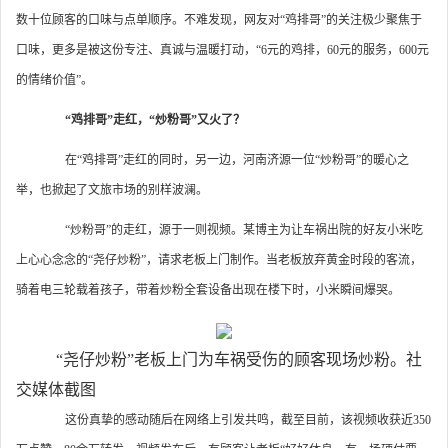
数十位顾客的口味与点单顺序。不难发现，网友对“鸡排哥”的关注极少聚焦于
口味，更多是被这份专注、真诚与温暖打动，“6元的鸡排，60元的服务，600元
的情绪价值”。
“鸡排哥”走红，“炒粉哥”又火了？
在“鸡排哥”走红的同时，另一边，河南济源一位“炒粉哥”的暖心之
举，也掀起了文旅市场的别样波澜。
“炒粉哥”的走红，源于一则视频。某博主为让车祸出院的好友小米吃
上心心念念的“尧仔炒粉”，请求老板上门制作。当老板放弃黄金时段的客流，
骑着电三轮载着孩子，带着炒粉全套设备出现在楼下时，小米瞬间爆哭。
“尧仔炒粉”老板上门为车祸受伤的顾客现场炒粉。社
交媒体截图
这份真挚的感动随后在网络上引发共鸣，截至目前，该视频收获近350