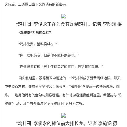
这背后，正透露出当下文旅消费的新密码。
“鸡排哥”李俊永正在为食客炸制鸡排。记者 李韵涵 摄
“鸡排哥”为啥这么红？
“鸡排免费，塑料袋6块。”
“你可以拒绝我，但是你不能拒绝美味。”
“你值得拥有这世界上任何美好的东西，包括我的鸡排。”
国庆假期里，景德镇五中附近的一个鸡排摊成了新晋网红地标。每天
中午12点左右，摊前便早早排起百米长队。“鸡排哥”李俊永一边快速裹粉、翻
炸，一边用他特有的金句与顾客唠嗑。有外地游客连夜赶到这里，希望能与“鸡
排哥”互动，甚至有外籍游客专程排队4小时只为尝鲜。
“鸡排哥”李俊永的摊位前大排长龙。记者 李韵涵 摄