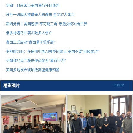
·
伊朗：目前未与美国进行任何谈判
·
苏丹一法庭大楼遭无人机袭击 至少37人死亡
·
新闻分析丨美国经济“不可能三角”矛盾交织冲击世界
·
俄多地遭乌军袭击致多人伤亡
·
泰国正式启动“泰国量子俱乐部”
·
抱抱脸CEO：在使用中国AI模型问题上 美国不要“自废武功”
·
伊朗称乌克兰袭击伊商船系“蓄意行为”
·
英国多地发布琥珀级高温健康预警
+more
精彩图片