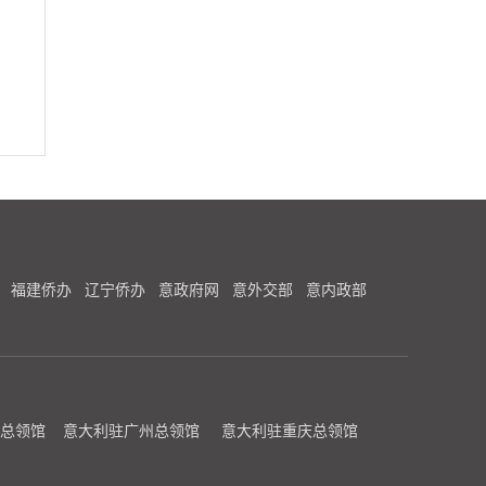
福建侨办
辽宁侨办
意政府网
意外交部
意内政部
总领馆
意大利驻广州总领馆
意大利驻重庆总领馆