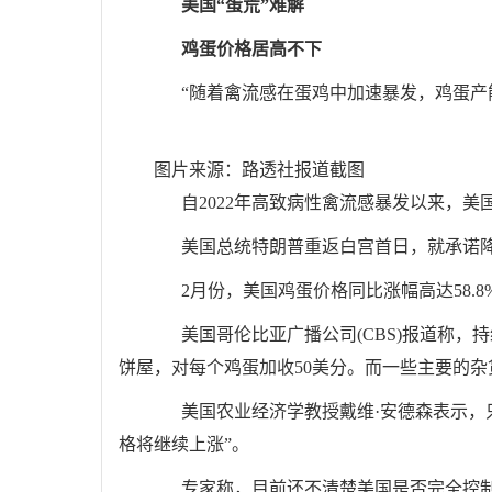
美国“蛋荒”难解
鸡蛋价格居高不下
“随着禽流感在蛋鸡中加速暴发，鸡蛋产能
图片来源：路透社报道截图
自2022年高致病性禽流感暴发以来，美
美国总统特朗普重返白宫首日，就承诺降
2月份，美国鸡蛋价格同比涨幅高达58.8%
美国哥伦比亚广播公司(CBS)报道称，持
饼屋，对每个鸡蛋加收50美分。而一些主要的
美国农业经济学教授戴维·安德森表示，只
格将继续上涨”。
专家称，目前还不清楚美国是否完全控制