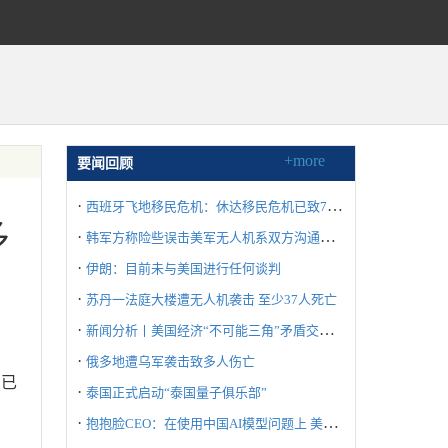
+more
要闻回顾
·
西班牙飞地移民危机：休达移民危机已致72人死亡
多
·
韩军方称险些误击美军无人机系双方沟通失误所致
·
伊朗：目前未与美国进行任何谈判
·
苏丹一法庭大楼遭无人机袭击 至少37人死亡
·
新闻分析丨美国经济“不可能三角”矛盾交织冲击世界
·
俄多地遭乌军袭击致多人伤亡
国已
·
泰国正式启动“泰国量子俱乐部”
·
抱抱脸CEO：在使用中国AI模型问题上 美国不要“自废武功”