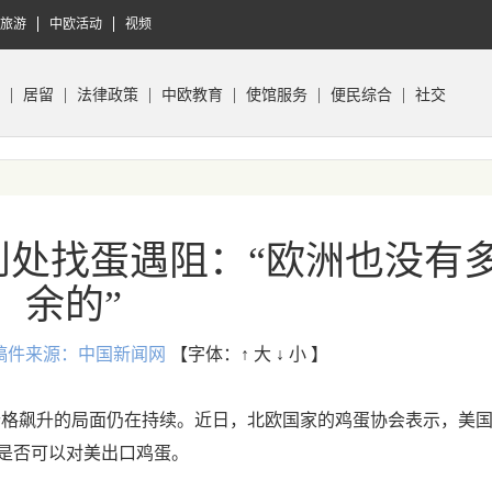
旅游
中欧活动
视频
居留
法律政策
中欧教育
使馆服务
便民综合
社交
到处找蛋遇阻：“欧洲也没有
余的”
:24 稿件来源：中国新闻网
【字体：
↑ 大
↓ 小
】
价格飙升的局面仍在持续。近日，北欧国家的鸡蛋协会表示，美
是否可以对美出口鸡蛋。