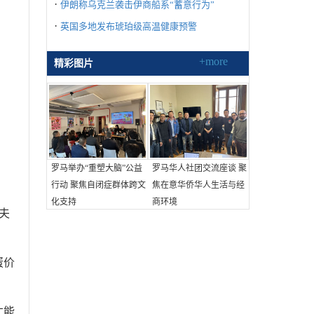
·
伊朗称乌克兰袭击伊商船系“蓄意行为”
·
英国多地发布琥珀级高温健康预警
+more
精彩图片
罗马举办“重塑大脑”公益
罗马华人社团交流座谈 聚
行动 聚焦自闭症群体跨文
焦在意华侨华人生活与经
化支持
商环境
夫
蛋价
才能