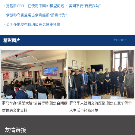
·
抱抱脸CEO：在使用中国AI模型问题上 美国不要“自废武功”
·
伊朗称乌克兰袭击伊商船系“蓄意行为”
·
英国多地发布琥珀级高温健康预警
+more
精彩图片
罗马举办“重塑大脑”公益行动 聚焦自闭症
罗马华人社团交流座谈 聚焦在意华侨华
群体跨文化支持
人生活与经商环境
友情链接