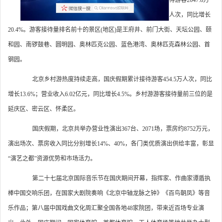
人次，同比增长
20.4%。游客接待量排名前十的景区(地区)是王府井、前门大街、天坛公园、颐
和园、南锣鼓巷、圆明园、奥林匹克公园、蓝色港湾、奥林匹克森林公园、首
钢园。
北京乡村游热度持续走高，国庆假期累计接待游客454.5万人次，同比
增长13.6%；营业收入6.02亿元，同比增长4.5%。乡村游游客接待量前三位的是
延庆区、密云区、怀柔区。
国庆假期，北京共举办营业性演出367台、2071场，票房约8752万元，
演出场次、票房收入同比分别增长14%、40%，各门类优质演出供给丰富，彰显
“演艺之都”资源优势和市场活力。
第二十七届北京国际音乐节在国庆期间开幕，指挥家、作曲家谭盾执
棒中国交响乐团，在国家大剧院奏响《北京中轴龙脉之钟》《百鸟朝凤》等音
乐作品；第八届中国戏曲文化周汇聚全国各地48家院团，带来近百场专业演