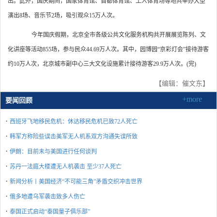
出。此外，国庆期间，国家体育馆、首都体育馆、工人体育场等地共举办大型
演出8场、音乐节2场，吸引观众15万人次。
今年国庆假期，北京全市各级公共文化服务机构共开展展览陈列、文
化讲座等活动855场，参与民众44.69万人次。其中，园博园“京彩灯会”接待游客
约10万人次，北京城市副中心三大文化设施累计接待游客29.9万人次。(完)
【编辑：催文东】
+more
要闻回顾
·
西班牙飞地移民危机：休达移民危机已致72人死亡
·
韩军方称险些误击美军无人机系双方沟通失误所致
·
伊朗：目前未与美国进行任何谈判
·
苏丹一法庭大楼遭无人机袭击 至少37人死亡
·
新闻分析丨美国经济“不可能三角”矛盾交织冲击世界
·
俄多地遭乌军袭击致多人伤亡
·
泰国正式启动“泰国量子俱乐部”