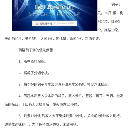
鸽子1
只，当归1根，枸
杞20粒，红枣5
个，姬菇10朵，
干山药10片，姜片5片，大葱1根，盐适量，香葱2根，料酒少许，
药膳鸽子汤的做法步骤
1、所有原料配图。
2、将鸽子分切小块。
3、将切好的鸽子开水加少许料酒汆水5分钟，打尽浮沫捞起。
4、另起水后放入汆水后的鸽子，放入姜片、葱段、黄芪、当归、泡发
后的姬菇、干山药大火烧开后，慢火炖煮1.5小时。
5、炖煮1.5小时后放入大枣继续炖煮0.5小时。关火前5分钟放入枸杞、
适量盐调味即可。为了保持原汤香味，未放鸡精。