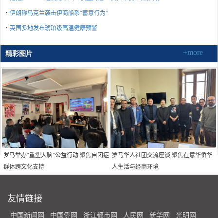
·
伊朗称乌克兰袭击伊商船系“蓄意行为”
·
英国多地发布琥珀级高温健康预警
+more
精彩图片
罗马举办“重塑大脑”公益行动 聚焦自闭症
罗马华人社团交流座谈 聚焦在意华侨华
群体跨文化支持
人生活与经商环境
友情链接
中国新闻网
中国侨网
浙江都市网
人民网
新华网
光明网