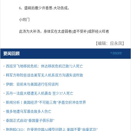
6、盛碗后撒少许香葱-大功告成。
小窍门
此汤为大补汤，身体实在太虚弱者(虚不受补)或肝经火旺者
【编辑：应永凤】
+more
要闻回顾
·
西班牙飞地移民危机：休达移民危机已致72人死亡
·
韩军方称险些误击美军无人机系双方沟通失误所致
·
伊朗：目前未与美国进行任何谈判
·
苏丹一法庭大楼遭无人机袭击 至少37人死亡
·
新闻分析丨美国经济“不可能三角”矛盾交织冲击世界
·
俄多地遭乌军袭击致多人伤亡
·
泰国正式启动“泰国量子俱乐部”
·
抱抱脸CEO：在使用中国AI模型问题上 美国不要“自废武功”