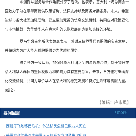
陈渊则从服务与合作角度分享了看法。他表示，意大利上海总商会一
直致力于为在意华商提供政策咨询、法律支持以及商务对接服务。未来，希望
能够与各大社团加强联动，建立更加完善的信息交流机制，共同应对政策变化
与市场挑战，为华侨华人在意大利的长期发展创造更加良好的环境。
罗马华盛事务所代表黄鑫表示，感谢三位侨界代表提供的宝贵意见，
并将竭力为广大华人侨胞提供更为优质的服务。
与会各方一致认为，加强各华人社团之间的沟通与合作，对于提升在
意大利华人群体的整体凝聚力和影响力具有重要意义。未来，各方也将继续深
化交流机制，共同为华侨华人在意大利的稳定发展和良好生活环境贡献力量。
(越之)
【编辑：应永凤】
+more
要闻回顾
·
西班牙飞地移民危机：休达移民危机已致72人死亡
·
韩军方称险些误击美军无人机系双方沟通失误所致