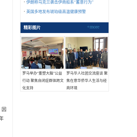
·
伊朗称乌克兰袭击伊商船系“蓄意行为”
·
英国多地发布琥珀级高温健康预警
+more
精彩图片
罗马举办“重塑大脑”公益
罗马华人社团交流座谈 聚
行动 聚焦自闭症群体跨文
焦在意华侨华人生活与经
化支持
商环境
，因
年