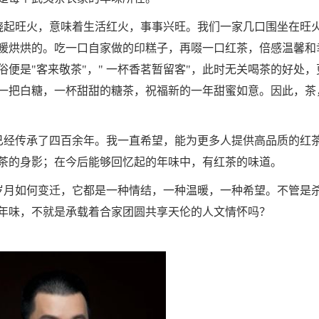
起旺火，意味着生活红火，事事兴旺。我们一家几口围坐在旺
暖烘烘的。吃一口自家做的印糕子，再啜一口红茶，倍感温馨和
便是"客来敬茶"，" 一杯香茗暂留客"，此时无关喝茶的好处，
一把白糖，一杯甜甜的糖茶，祝福新的一年甜蜜如意。因此，茶
经传承了四百余年。我一直希望，能为更多人提供高品质的红
茶的身影；在今后能够回忆起的年味中，有红茶的味道。
月如何变迁，它都是一种情结，一种温暖，一种希望。不管是
年味，不就是承载着合家团圆共享天伦的人文情怀吗？