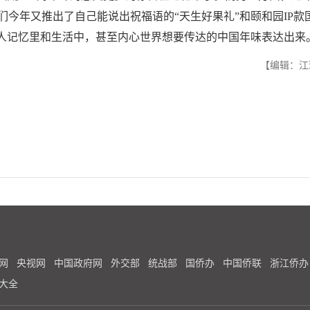
今年又推出了自己能说出祝福语的“天生好果礼”和颐和园IP款
国人记忆里和生活中，甚至内心世界想要传达的中国年味表达出来
【编辑：江
网
央视网
中国政府网
外交部
统战部
国侨办
中国侨联
浙江侨办
大全