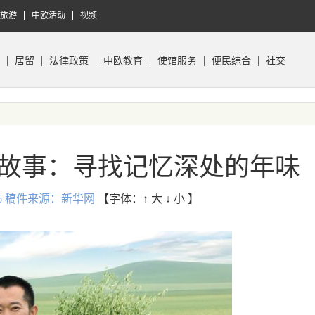
旅游
中欧活动
视频
居留
法律政策
中欧教育
使馆服务
便民综合
社交
故事：寻找记忆深处的年味
8:26 稿件来源：新华网
【字体：
↑ 大
↓ 小
】