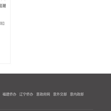
国潮
。
瑞】
福建侨办
辽宁侨办
意政府网
意外交部
意内政部