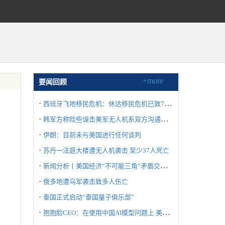
+more
要闻回顾
·
西班牙飞地移民危机：休达移民危机已致72人死亡
·
韩军方称险些误击美军无人机系双方沟通失误所致
·
伊朗：目前未与美国进行任何谈判
·
苏丹一法庭大楼遭无人机袭击 至少37人死亡
·
新闻分析丨美国经济“不可能三角”矛盾交织冲击世界
·
俄多地遭乌军袭击致多人伤亡
·
泰国正式启动“泰国量子俱乐部”
·
抱抱脸CEO：在使用中国AI模型问题上 美国不要“自废武功”