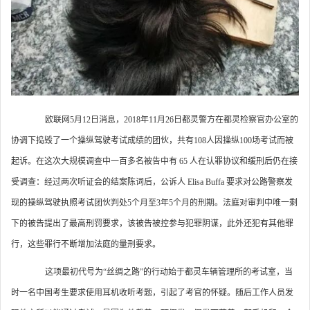
欧联网5月12日消息，2018年11月26日都灵警方在都灵检察官办公室的
协调下捣毁了一个操纵驾驶考试成绩的团伙，共有108人因操纵100场考试而被
起诉。在这次大规模调查中一百多名被告中有 65 人在认罪协议和缓刑后仍在接
受调查：经过两次听证会的结案陈词后，公诉人 Elisa Buffa 要求对公路警察发
现的操纵驾驶执照考试团伙判处5个月至3年5个月的刑期。法庭对审判中唯一剩
下的被告提出了最高刑罚要求，该被告被控参与犯罪阴谋，此外还犯有其他罪
行，这些罪行不断增加法庭的量刑要求。
这项最初代号为“丝绸之路”的行动始于都灵车辆管理所的考试室，当
时一名中国考生要求使用耳机收听考题，引起了考官的怀疑。随后工作人员发