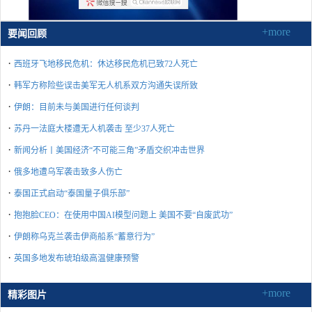
+more
要闻回顾
·
西班牙飞地移民危机：休达移民危机已致72人死亡
·
韩军方称险些误击美军无人机系双方沟通失误所致
·
伊朗：目前未与美国进行任何谈判
·
苏丹一法庭大楼遭无人机袭击 至少37人死亡
·
新闻分析丨美国经济“不可能三角”矛盾交织冲击世界
·
俄多地遭乌军袭击致多人伤亡
·
泰国正式启动“泰国量子俱乐部”
·
抱抱脸CEO：在使用中国AI模型问题上 美国不要“自废武功”
·
伊朗称乌克兰袭击伊商船系“蓄意行为”
·
英国多地发布琥珀级高温健康预警
+more
精彩图片