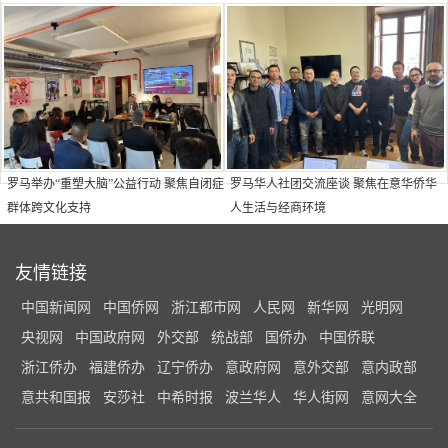
罗马举办“重塑大脑”公益行动 聚焦自闭症
罗马华人社团交流座谈 聚焦在意华侨华
群体跨文化支持
人生活与经商环境
友情链接
中国新闻网
中国侨网
浙江都市网
人民网
新华网
光明网
央视网
中国政府网
外交部
统战部
国侨办
中国侨联
浙江侨办
福建侨办
辽宁侨办
意政府网
意外交部
意内政部
意共和国报
安莎社
中希时报
波兰华人
华人街网
意网大全