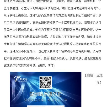
现他之所以能通过考试，是因为他戴着一顶假发，假发下藏着一部手机和一个
蓝牙发射器，考生可以 收听电脑朗读的题目，然后将题目发送给外部的同伙，
从而获得正确答案。这种巧妙而复杂的作弊方法表明该犯罪团伙组织严密：多
亏了电话记录和窃听，高速公路巡警破获了一个双重犯罪团伙。该犯罪组织几
乎完全由中国公民组成，他们为了获得巨额金钱而帮助自己的同胞作弊。这一
团伙的目标是为同胞获取驾驶执照，这些同胞几乎不懂意大利语，如果通过意
大利各地车辆牌照办公室的相关理论考试合法获得执照，将面临难以克服的困
难。这种方法不仅在都灵，也在意大利其他车辆牌照办公室得到应用。费用根
据所提供的“服务”而有所不同，最高可达7,000欧元，具体取决于是否仅包括笔
试或还包括实际驾驶考试。(编译：李佳)
【编辑：应永
凤】