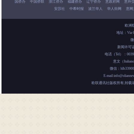
国侨办
中国侨联
浙江侨办
福建侨办
辽宁侨办
意政府网
意外
安莎社
中希时报
波兰华人
华人街网
意网
欧洲
地址：Via Col
微
新闻许可证：Tr
电话（Tel）：0039-06
意文（Italiano
微信：hlb3390
E-mail:info@olia
欧联通讯社版权所有,转载