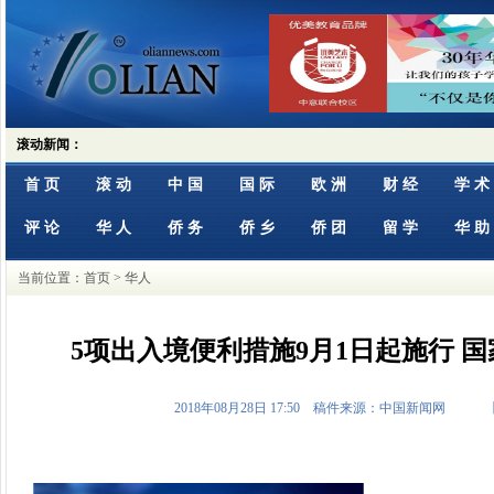
滚动新闻：
首 页
滚 动
中 国
国 际
欧 洲
财 经
学 术
评 论
华 人
侨 务
侨 乡
侨 团
留 学
华 助
当前位置：
首页
> 华人
5项出入境便利措施9月1日起施行 
2018年08月28日 17:50 稿件来源：中国新闻网