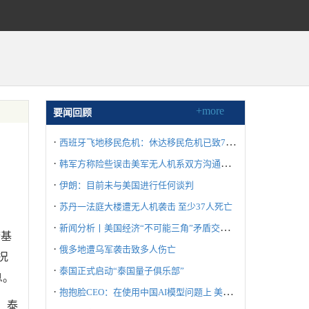
+more
要闻回顾
·
西班牙飞地移民危机：休达移民危机已致72人死亡
·
韩军方称险些误击美军无人机系双方沟通失误所致
·
伊朗：目前未与美国进行任何谈判
·
苏丹一法庭大楼遭无人机袭击 至少37人死亡
·
新闻分析丨美国经济“不可能三角”矛盾交织冲击世界
府基
·
俄多地遭乌军袭击致多人伤亡
况
·
泰国正式启动“泰国量子俱乐部”
息。
·
抱抱脸CEO：在使用中国AI模型问题上 美国不要“自废武功”
、泰