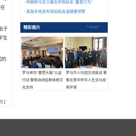
·
伊朗称乌克兰袭击伊商船系“蓄意行为”
将在
·
英国多地发布琥珀级高温健康预警
+more
精彩图片
由于
学生
回的
罗马举办“重塑大脑”公益
罗马华人社团交流座谈 聚
行动 聚焦自闭症群体跨文
焦在意华侨华人生活与经
化支持
商环境
东】