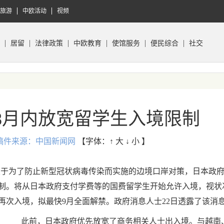
旅游
中欧活动
视频
居留
法律政策
中欧教育
使馆服务
便民综合
社交
8月内放宽留学生入境限制
:50 稿件来源：中国新闻网
【字体：
↑ 大
↓ 小
】
关于为了防止新型冠状病毒传染而实施的边境口岸对策，日本政
制。将从日本政府支付学费等的国费留学生开始允许入境，视状
再次入境，拟最快9月全面解禁。政府消息人士22日透露了该消
此前，日本政府优先放宽了商务相关人士出入境。与越南