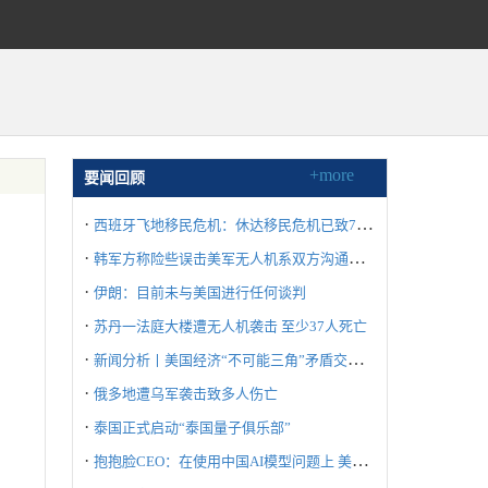
+more
要闻回顾
·
西班牙飞地移民危机：休达移民危机已致72人死亡
·
韩军方称险些误击美军无人机系双方沟通失误所致
·
伊朗：目前未与美国进行任何谈判
·
苏丹一法庭大楼遭无人机袭击 至少37人死亡
·
新闻分析丨美国经济“不可能三角”矛盾交织冲击世界
·
俄多地遭乌军袭击致多人伤亡
·
泰国正式启动“泰国量子俱乐部”
·
抱抱脸CEO：在使用中国AI模型问题上 美国不要“自废武功”