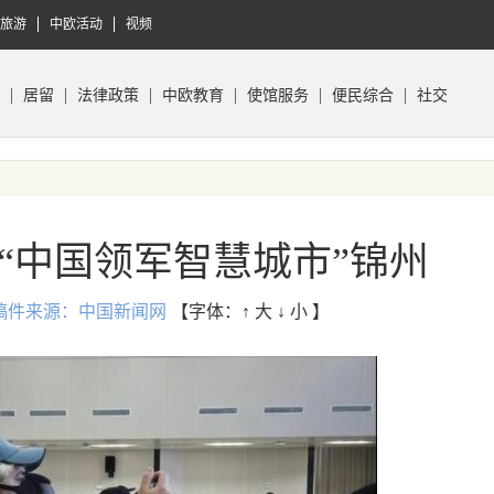
旅游
中欧活动
视频
居留
法律政策
中欧教育
使馆服务
便民综合
社交
“中国领军智慧城市”锦州
:52 稿件来源：中国新闻网
【字体：
↑ 大
↓ 小
】