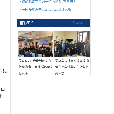
·
伊朗称乌克兰袭击伊商船系“蓄意行为”
·
英国多地发布琥珀级高温健康预警
+more
精彩图片
罗马举办“重塑大脑”公益
罗马华人社团交流座谈 聚
行动 聚焦自闭症群体跨文
焦在意华侨华人生活与经
在线
化支持
商环境
，由
中