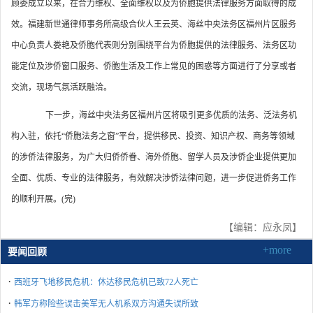
顾委成立以来，在合力维权、全面维权以及为侨胞提供法律服务方面取得的成
效。福建新世通律师事务所高级合伙人王云英、海丝中央法务区福州片区服务
中心负责人娄艳及侨胞代表则分别围绕平台为侨胞提供的法律服务、法务区功
能定位及涉侨窗口服务、侨胞生活及工作上常见的困惑等方面进行了分享或者
交流，现场气氛活跃融洽。
下一步，海丝中央法务区福州片区将吸引更多优质的法务、泛法务机
构入驻，依托“侨胞法务之窗”平台，提供移民、投资、知识产权、商务等领域
的涉侨法律服务，为广大归侨侨眷、海外侨胞、留学人员及涉侨企业提供更加
全面、优质、专业的法律服务，有效解决涉侨法律问题，进一步促进侨务工作
的顺利开展。(完)
【编辑：应永凤】
+more
要闻回顾
·
西班牙飞地移民危机：休达移民危机已致72人死亡
·
韩军方称险些误击美军无人机系双方沟通失误所致