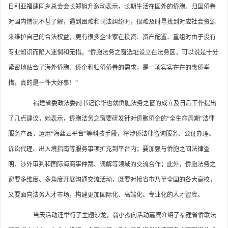
日利亚福建同乡总会会长郑旭升激动表示，长期生活在国外的侨胞、归国侨眷
对国内情况不甚了解，遇到困难和司法纠纷时，很难及时寻找到对应社会资源
来维护自己的合法权益，更有很多企业家在投资、资产配置、重组时由于没有
专业知识而陷入迷惘和无措。“侨胞法务之窗选址设立在法务区，可以说是十分
紧密地贴合了海外侨胞、侨企和归侨侨眷的需求，是一项实实在在的惠侨举
措，真的是一件大好事！”
福建省委政法委副书记徐华也就侨胞法务之窗的成立及日后工作提出
了几点建议，她表示，侨胞法务之窗要研发针对侨胞侨企的“全生命周期”法律
服务产品，运用“海丝云平台”等科技手段，将涉侨法律咨询服务、公证办理、
诉讼代理、出入境指南等服务事项扩充到平台内；要加强与侨胞之间法律查
明、涉外审判和国际海商事仲裁、调解等领域的交流合作；此外，侨胞法务之
窗要多维度、多角度开展沟通交流活动，既要对接省市乃至全国的各大高校，
又要面向法务人才市场，构建更加国际化、高端化、专业化的人才智库。
当天活动还举行了主题沙龙，翁小杰向活动嘉宾介绍了福建省侨联法