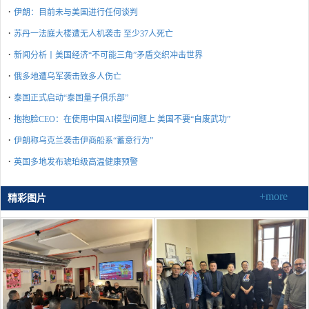
·
伊朗：目前未与美国进行任何谈判
·
苏丹一法庭大楼遭无人机袭击 至少37人死亡
·
新闻分析丨美国经济“不可能三角”矛盾交织冲击世界
·
俄多地遭乌军袭击致多人伤亡
·
泰国正式启动“泰国量子俱乐部”
·
抱抱脸CEO：在使用中国AI模型问题上 美国不要“自废武功”
·
伊朗称乌克兰袭击伊商船系“蓄意行为”
·
英国多地发布琥珀级高温健康预警
+more
精彩图片