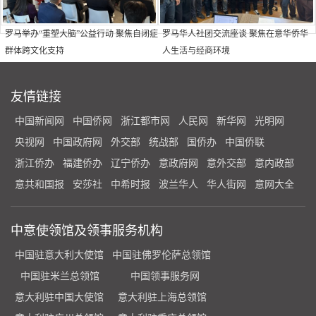
罗马举办“重塑大脑”公益行动 聚焦自闭症
罗马华人社团交流座谈 聚焦在意华侨华
群体跨文化支持
人生活与经商环境
友情链接
中国新闻网
中国侨网
浙江都市网
人民网
新华网
光明网
央视网
中国政府网
外交部
统战部
国侨办
中国侨联
浙江侨办
福建侨办
辽宁侨办
意政府网
意外交部
意内政部
意共和国报
安莎社
中希时报
波兰华人
华人街网
意网大全
中意使领馆及领事服务机构
中国驻意大利大使馆
中国驻佛罗伦萨总领馆
中国驻米兰总领馆
中国领事服务网
意大利驻中国大使馆
意大利驻上海总领馆