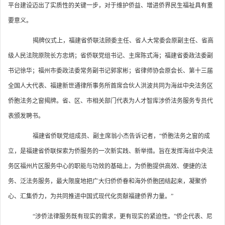
平台建设迈出了实质性的关键一步，对于维护侨益、增进侨界民生福祉具有重
要意义。
揭牌仪式上，福建省侨联法顾委主任、省人大常委会原副主任、省高
级人民法院原院长方忠炳；省侨联党组书记、主席陈式海；福建省委政法委副
书记徐华；福州市委政法委常务副书记郭家彬；省律师协会原会长、第十三届
全国人大代表、福建新世通律所事务所首席合伙人洪波共同为海丝中央法务区
侨胞法务之窗揭牌。省、区、市相关部门代表为人才智库涉侨法务服务专员代
表颁发聘书。
福建省侨联党组成员、副主席翁小杰告诉记者，“侨胞法务之窗的成
立，是福建省侨联探索为侨服务的一次新实践、新举措。旨在发挥海丝中央法
务区福州片区服务中心的职能与功效的基础上，为侨胞提供高效、便捷的法
务、泛法务服务，最大限度地把广大归侨侨眷和海外侨胞团结起来，凝聚侨
心、汇集侨力，为共同推进中国式现代化贡献福建侨界力量。”
“涉侨法律服务既有现实的需求，更有现实的紧迫性。”侨企代表、尼