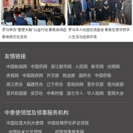
罗马举办“重塑大脑”公益行动 聚焦自闭症
罗马华人社团交流座谈 聚焦在意华侨华
群体跨文化支持
人生活与经商环境
友情链接
中国新闻网
中国侨网
浙江都市网
人民网
新华网
光明网
央视网
中国政府网
外交部
统战部
国侨办
中国侨联
浙江侨办
福建侨办
辽宁侨办
意政府网
意外交部
意内政部
意共和国报
安莎社
中希时报
波兰华人
华人街网
意网大全
中意使领馆及领事服务机构
中国驻意大利大使馆
中国驻佛罗伦萨总领馆
中国驻米兰总领馆
中国领事服务网