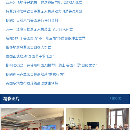
·
西班牙飞地移民危机：休达移民危机已致72人死亡
·
韩军方称险些误击美军无人机系双方沟通失误所致
·
伊朗：目前未与美国进行任何谈判
·
苏丹一法庭大楼遭无人机袭击 至少37人死亡
·
新闻分析丨美国经济“不可能三角”矛盾交织冲击世界
·
俄多地遭乌军袭击致多人伤亡
·
泰国正式启动“泰国量子俱乐部”
·
抱抱脸CEO：在使用中国AI模型问题上 美国不要“自废武功”
·
伊朗称乌克兰袭击伊商船系“蓄意行为”
·
英国多地发布琥珀级高温健康预警
+more
精彩图片