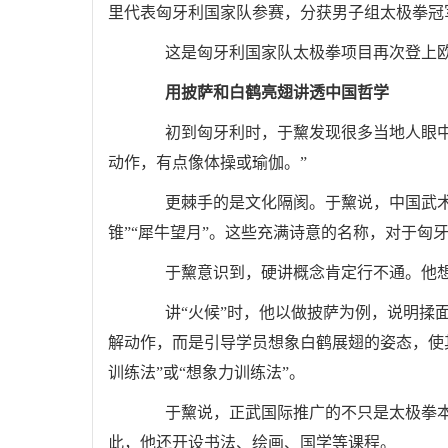
里代表匈牙利国家队参赛，分获男子组太极拳冠
这是匈牙利国家队太极拳项目再次登上欧
用披萨和白鹤亮翅讲透中国哲学
初到匈牙利时，于黧发现很多当地人眼中的
动作，有点像体操或瑜伽。”
更棘手的是文化隔阂。于黧说，中国武术动作
锥”“犀牛望月”。这些充满诗意的名称，对于匈
于黧意识到，硬讲概念肯定行不通。他想
讲“火候”时，他以做披萨为例，说明揉面
解动作，而是引导学员想象白鹤展翅的姿态，使
训练法”或“想象力训练法”。
于黧说，正武国际推广的不只是太极拳本身
此，他还开设书法、绘画、国学等课程。