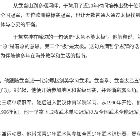
从武当山到多瑙河畔，于黧用了近20年时间培养出数十位
利全国冠军，五位欧洲锦标赛冠军，也让无数普通人通过太极找
身体与心灵的平衡。
于黧常挂在嘴边的一句话是“太急不能太极”。他解释说，
“急”是着急的意思，第二个“极”是太极。这句充满哲学思辨的话
成为伴随他多年在海外教学和生活的指南。
他跟随武当派一代宗师赵剑英学习武术。武当拳、武当太乙五
子功。9岁起，他便开始参加地区和省级比赛，并逐渐崭露头角
项单项冠军，随后进入武汉体育学院学习。从1990年开始，
1996年间，他一举拿下12枚武术单项冠军以及全国武术全能冠军
兼运动员。他带领青少年武术队参加全国少年武术锦标赛，屡