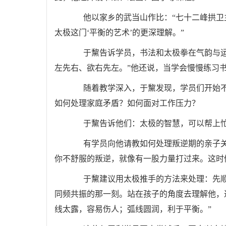
他以家乡的武当山作比：“七十二峰拱卫主
太极这门‘平衡的艺术’的更深理解。”
于黧告诉学员，书法和太极拳在气韵与运动
左先右、欲右先左。”他还说，当学会慢慢练习
随着教学深入，于黧发现，学员们开始不
如何处理家庭矛盾？如何面对工作压力？
于黧告诉他们：太极的智慧，可以帮上
有学员向他请教如何处理叛逆期的亲子关系
你不舒服的叛逆，就像有一股力量打过来。这时
于黧建议用太极推手的方法来处理：先顺
同频共振的那一刻。站在孩子的角度去理解他，
线太露，容易伤人；弧线圆润，利于平衡。”