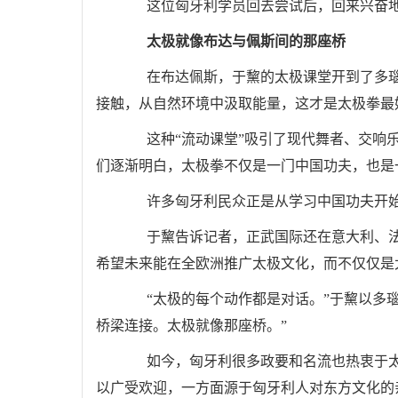
这位匈牙利学员回去尝试后，回来兴奋地告
太极就像布达与佩斯间的那座桥
在布达佩斯，于黧的太极课堂开到了多瑙河
接触，从自然环境中汲取能量，这才是太极拳最
这种“流动课堂”吸引了现代舞者、交响乐
们逐渐明白，太极拳不仅是一门中国功夫，也是
许多匈牙利民众正是从学习中国功夫开始
于黧告诉记者，正武国际还在意大利、法
希望未来能在全欧洲推广太极文化，而不仅仅是
“太极的每个动作都是对话。”于黧以多瑙
桥梁连接。太极就像那座桥。”
如今，匈牙利很多政要和名流也热衷于太
以广受欢迎，一方面源于匈牙利人对东方文化的