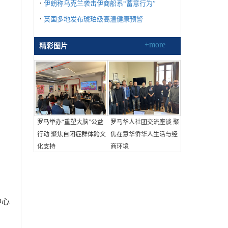
·
伊朗称乌克兰袭击伊商船系“蓄意行为”
·
英国多地发布琥珀级高温健康预警
+more
精彩图片
罗马举办“重塑大脑”公益
罗马华人社团交流座谈 聚
行动 聚焦自闭症群体跨文
焦在意华侨华人生活与经
化支持
商环境
中心