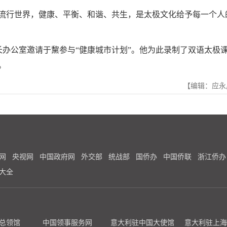
行世界，健康、平衡、和谐、共生，是太极文化给予每一个人
办公室邀请于黧参与“健康城市计划”。他为此录制了双语太极
。
【编辑：应永
网
央视网
中国政府网
外交部
统战部
国侨办
中国侨联
浙江侨办
大全
总领馆
中国领事服务网
意大利驻中国大使馆
意大利驻上海