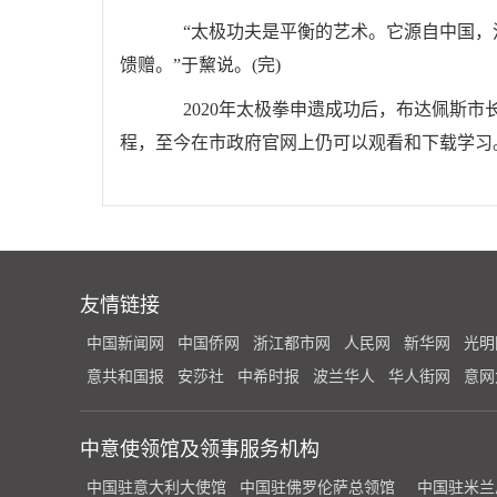
“太极功夫是平衡的艺术。它源自中国，流
馈赠。”于黧说。(完)
2020年太极拳申遗成功后，布达佩斯市长
程，至今在市政府官网上仍可以观看和下载学习
友情链接
中国新闻网
中国侨网
浙江都市网
人民网
新华网
光明
意共和国报
安莎社
中希时报
波兰华人
华人街网
意网
中意使领馆及领事服务机构
中国驻意大利大使馆
中国驻佛罗伦萨总领馆
中国驻米兰