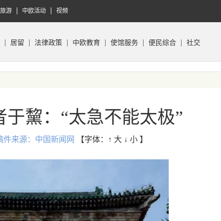
旅游
中欧活动
视频
居留
法律政策
中欧教育
使馆服务
便民综合
社交
于黧：“太急不能太极”
:53 稿件来源：中国新闻网
【字体：
↑ 大
↓ 小
】