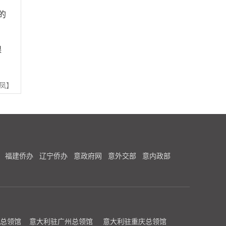
的
课
凤】
福建侨办
辽宁侨办
意政府网
意外交部
意内政部
总领馆
意大利驻广州总领馆
意大利驻重庆总领馆