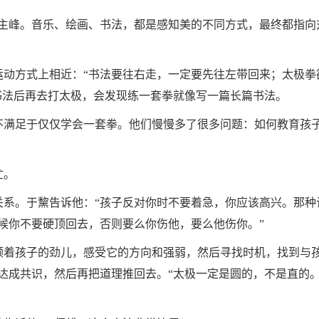
峰。音乐、绘画、书法，都是感知美的不同方式，最终都指向
方式上相近：“书法要往右走，一定要先往左带回来；太极拳
书法后再去打太极，会发现练一套拳就像写一篇长篇书法。
满足于仅仅学会一套拳。他们慢慢多了很多问题：如何教育孩
忙。
。于黧告诉他：“孩子反对你时不要着急，你应该高兴。那种
候你不要硬顶回去，否则要么你伤他，要么他伤你。”
着孩子的劲儿，感受它的方向和强弱，然后寻找时机，找到与
达成共识，然后再把道理推回去。“太极一定是圆的，不是直的