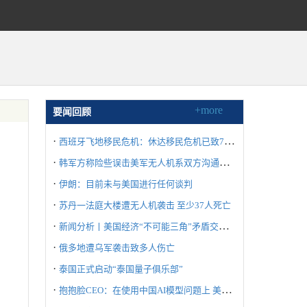
+more
要闻回顾
·
西班牙飞地移民危机：休达移民危机已致72人死亡
·
韩军方称险些误击美军无人机系双方沟通失误所致
·
伊朗：目前未与美国进行任何谈判
·
苏丹一法庭大楼遭无人机袭击 至少37人死亡
·
新闻分析丨美国经济“不可能三角”矛盾交织冲击世界
·
俄多地遭乌军袭击致多人伤亡
·
泰国正式启动“泰国量子俱乐部”
·
抱抱脸CEO：在使用中国AI模型问题上 美国不要“自废武功”