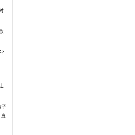
对
欲
子？
让
孩子
。直