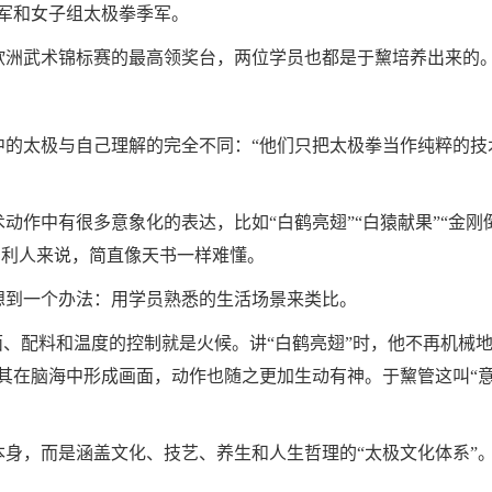
军和女子组太极拳季军。
洲武术锦标赛的最高领奖台，两位学员也都是于黧培养出来的
太极与自己理解的完全不同：“他们只把太极拳当作纯粹的技
中有很多意象化的表达，比如“白鹤亮翅”“白猿献果”“金刚
牙利人来说，简直像天书一样难懂。
到一个办法：用学员熟悉的生活场景来类比。
、配料和温度的控制就是火候。讲“白鹤亮翅”时，他不再机械
其在脑海中形成画面，动作也随之更加生动有神。于黧管这叫“
，而是涵盖文化、技艺、养生和人生哲理的“太极文化体系”