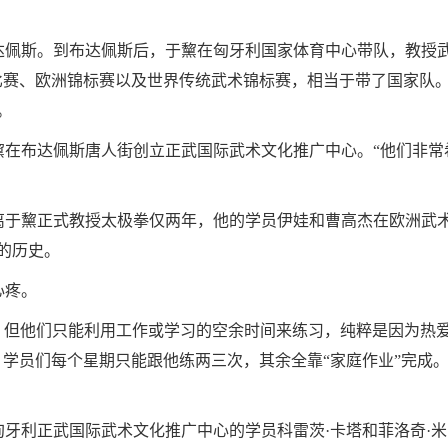
达佩斯。到布达佩斯后，于黧在匈牙利国家体育中心带队，教授
比赛、欧洲锦标赛以及世界传统武术锦标赛，相当于带了国家队。
。
黧在布达佩斯唐人街创立正武国际武术文化推广中心。“他们非常
。
离于黧正式教授太极拳仅两年，他的学员伊娃和曹高杰在欧洲武
的历史。
心疼。
但他们只能利用工作或学习的空余时间来练习，纯粹是因为热
，学员们每个星期只能跟他练两三次，其余全靠“家庭作业”完成。
牙利正武国际武术文化推广中心的学员科雷茨·卡塔和菲洛奇·米