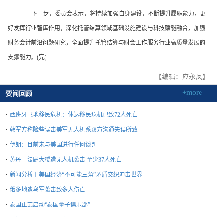
下一步，委员会表示，将持续加强自身建设，不断提升履职能力，更
好发挥行业智库作用，深化托管结算领域基础设施建设与科技赋能融合，加强
财务会计前沿问题研究，全面提升托管结算与财会工作服务行业高质量发展的
支撑能力。(完)
【编辑：应永凤】
+more
要闻回顾
·
西班牙飞地移民危机：休达移民危机已致72人死亡
·
韩军方称险些误击美军无人机系双方沟通失误所致
·
伊朗：目前未与美国进行任何谈判
·
苏丹一法庭大楼遭无人机袭击 至少37人死亡
·
新闻分析丨美国经济“不可能三角”矛盾交织冲击世界
·
俄多地遭乌军袭击致多人伤亡
·
泰国正式启动“泰国量子俱乐部”