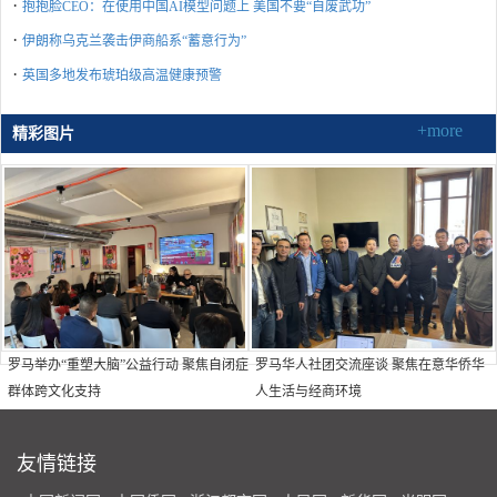
·
抱抱脸CEO：在使用中国AI模型问题上 美国不要“自废武功”
·
伊朗称乌克兰袭击伊商船系“蓄意行为”
·
英国多地发布琥珀级高温健康预警
+more
精彩图片
罗马举办“重塑大脑”公益行动 聚焦自闭症
罗马华人社团交流座谈 聚焦在意华侨华
群体跨文化支持
人生活与经商环境
友情链接