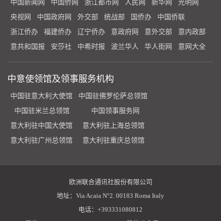
中国新闻网
中国侨网
浙江都市网
人民网
新华网
光明网
央视网
中国政府网
外交部
统战部
国侨办
中国侨联
浙江侨办
福建侨办
辽宁侨办
意政府网
意外交部
意内政部
意共和国报
安莎社
中希时报
波兰华人
华人街网
意网大全
中意使领馆及领事服务机构
中国驻意大利大使馆
中国驻佛罗伦萨总领馆
中国驻米兰总领馆
中国领事服务网
意大利驻中国大使馆
意大利驻上海总领馆
意大利驻广州总领馆
意大利驻重庆总领馆
欧洲联合通讯社股份有限公司
地址：Via Acaia N°2. 00183 Roma Italy
电话：+393331080812