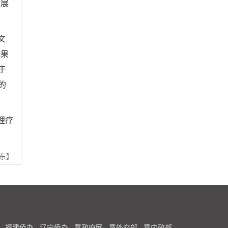
发展
文
成果
于
的
理疗
东】
福建侨办
辽宁侨办
意政府网
意外交部
意内政部