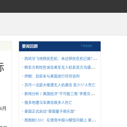
+more
要闻回顾
·
西班牙飞地移民危机：休达移民危机已致72人死亡
际
·
韩军方称险些误击美军无人机系双方沟通失误所致
·
伊朗：目前未与美国进行任何谈判
·
苏丹一法庭大楼遭无人机袭击 至少37人死亡
·
新闻分析丨美国经济“不可能三角”矛盾交织冲击世界
·
俄多地遭乌军袭击致多人伤亡
6月
·
泰国正式启动“泰国量子俱乐部”
·
抱抱脸CEO：在使用中国AI模型问题上 美国不要“自废武功”