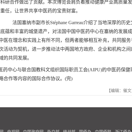
床科研合作做出了贡献。本次博览会肩负着推动健康产业高质量
的重任，让世界共享中医药的宝贵财富。
法国塞纳市副市长Stéphane Garreau介绍了当地深厚的历史
化底蕴和丰富的城堡遗产，对法国中国中医药中心在塞纳的发展
中医在理念和实践上有所不同，但两者能够相互补充，共同服务
次活动为契机，进一步推动法中两国地方政府、企业和机构之间
域的共同发展。
中心与联合国教科文组织国际职员工会(AIPU)的中医药保健
合作等内容的国际合作协议。(完)
【编辑：催文
网
央视网
中国政府网
外交部
统战部
国侨办
中国侨联
浙江侨办