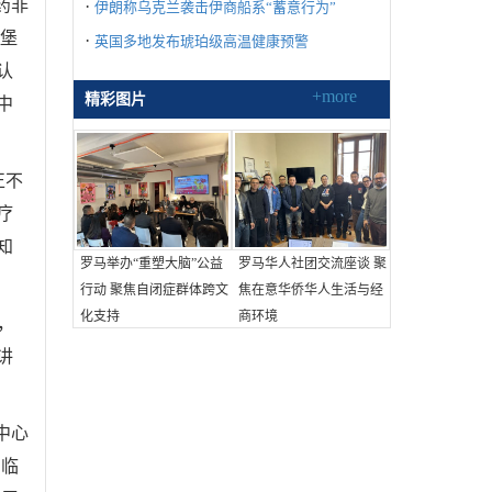
药非
·
伊朗称乌克兰袭击伊商船系“蓄意行为”
古堡
·
英国多地发布琥珀级高温健康预警
认
+more
精彩图片
中
正不
疗
知
罗马举办“重塑大脑”公益
罗马华人社团交流座谈 聚
行动 聚焦自闭症群体跨文
焦在意华侨华人生活与经
化支持
商环境
，
讲
中心
与临