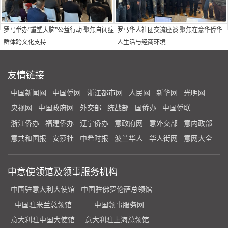
罗马举办“重塑大脑”公益行动 聚焦自闭症
罗马华人社团交流座谈 聚焦在意华侨华
群体跨文化支持
人生活与经商环境
友情链接
中国新闻网
中国侨网
浙江都市网
人民网
新华网
光明网
央视网
中国政府网
外交部
统战部
国侨办
中国侨联
浙江侨办
福建侨办
辽宁侨办
意政府网
意外交部
意内政部
意共和国报
安莎社
中希时报
波兰华人
华人街网
意网大全
中意使领馆及领事服务机构
中国驻意大利大使馆
中国驻佛罗伦萨总领馆
中国驻米兰总领馆
中国领事服务网
意大利驻中国大使馆
意大利驻上海总领馆