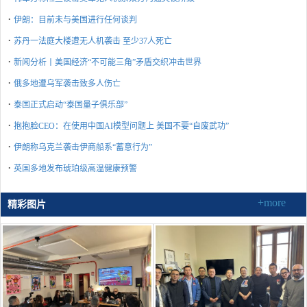
·
伊朗：目前未与美国进行任何谈判
·
苏丹一法庭大楼遭无人机袭击 至少37人死亡
·
新闻分析丨美国经济“不可能三角”矛盾交织冲击世界
·
俄多地遭乌军袭击致多人伤亡
·
泰国正式启动“泰国量子俱乐部”
·
抱抱脸CEO：在使用中国AI模型问题上 美国不要“自废武功”
·
伊朗称乌克兰袭击伊商船系“蓄意行为”
·
英国多地发布琥珀级高温健康预警
+more
精彩图片