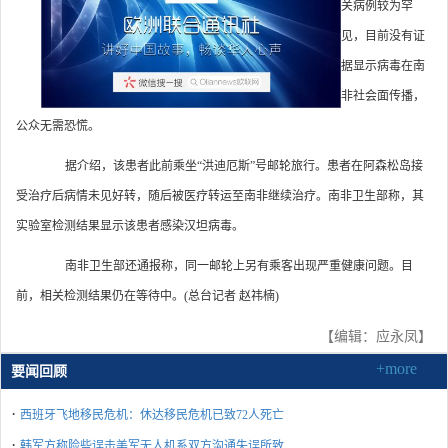
关病例较为罕
见，目前没有证
据显示病毒在南
非社会面传播，
公众无需恐慌。
据介绍，该患者此前乘坐“洪迪厄斯”号邮轮旅行。患者在阿森松岛接
受治疗后病情未见好转，随后被医疗转运至南非继续治疗。南非卫生部称，其
实验室检测结果显示该患者感染汉坦病毒。
南非卫生部还通报称，同一邮轮上另有乘客出现严重健康问题。目
前，相关检测结果仍在等待中。(总台记者 赵祎楠)
【编辑：应永凤】
+more
要闻回顾
·
西班牙飞地移民危机：休达移民危机已致72人死亡
·
韩军方称险些误击美军无人机系双方沟通失误所致